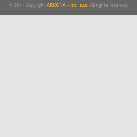
© 2017 Copyright
ARKONA - izol. s.r.o.
All rights reserved.