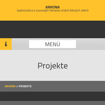
ARKONA
hydroizolace a související řemesla včetně šikmých střech
MENÜ
Projekte
ARKONA
>
PROJEKTE