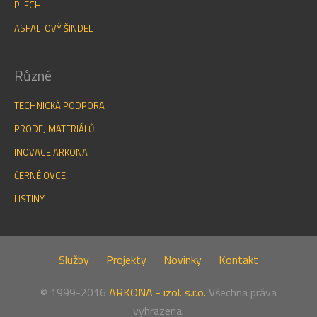
PLECH
ASFALTOVÝ ŠINDEL
Různé
TECHNICKÁ PODPORA
PRODEJ MATERIÁLŮ
INOVACE ARKONA
ČERNÉ OVCE
LISTINY
Služby
Projekty
Novinky
Kontakt
© 1999-2016
ARKONA - izol. s.r.o.
Všechna práva
vyhrazena.