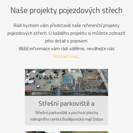
Naše projekty pojezdových střech
Rádi bychom vám představili naše referenční projekty
pojezdových střech. U každého projektu si můžete zobrazit
jeho detail s popisem.
Bližší informace vám rádi sdělíme, neváhejte nás
kontaktovat
.
Střešní parkoviště a
pochozí plochy OC
Střešní parkoviště a pochozí plochy
nákupního centra Budějovická mají čistou
Budějovická
plochu 2756m2. Střecha od doby výstavby
protékala (nejedná se o naší dodávku). V r.