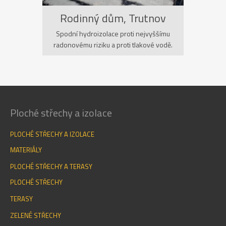
Rodinný dům, Trutnov
Spodní hydroizolace proti nejvyššímu
radonovému riziku a proti tlakové vodě.
Trutnov, realizace 2006.
Ploché střechy a izolace
PLOCHÉ STŘECHY A IZOLACE
MATERIÁLY
PLOCHÉ STŘECHY A TERASY
PLOCHÉ STŘECHY
TERASY
ZELENÉ STŘECHY