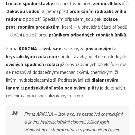
Izolace spodní stavby
chrání stavbu před
zemní vlhkostí
či
tlakovou vodou
, a (nebo) před
pronikáním radioaktivního
radonu
z podloží. Speciálním případem jsou pak
izolace
proti ropným produktům
, které – v převážné části případů
– chrání podloží před
průnikem případných ropných úniků
.
Firma
ARKONA – izol. s.r.o.
se zabývá
povlakovými
a
krystalickými izolacemi
spodní stavby, včetně následných
svislých spodních izolací
již provozovaných objektů. Firma
se nezabývá dodatečnými mechanickými, chemickými či
jinými hydroizolacemi zdí. Podřezávání zdí
dialantovým
lanem
či
podsekávání stěn ocelovými pláty
je dokonalým
řešením a prací specializovaných firem.
Firma ARKONA – izol. s.r.o. se nezabývá chemickými
či jinými hydroizolačními clonami, jelikož jejich
účinnost není stoprocentní, a s postupujícím časem