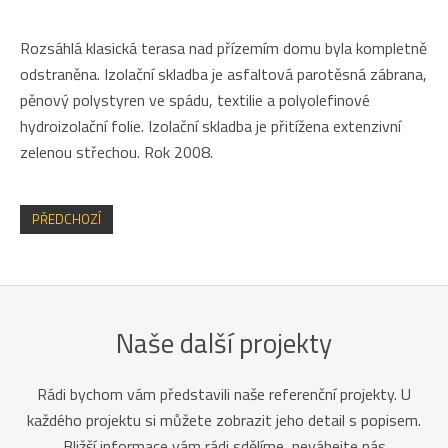
Rozsáhlá klasická terasa nad přízemím domu byla kompletně
odstraněna. Izolační skladba je asfaltová parotěsná zábrana,
pěnový polystyren ve spádu, textilie a polyolefinové
hydroizolační folie. Izolační skladba je přitížena extenzivní
zelenou střechou. Rok 2008.
PŘEDCHOZÍ
Naše další projekty
Rádi bychom vám představili naše referenční projekty. U
každého projektu si můžete zobrazit jeho detail s popisem.
Bližší informace vám rádi sdělíme, neváhejte nás