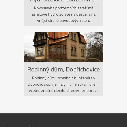
garáží krystalickou izolací
Novostavba podzemních garáží má
asfaltové hydroizolace na desce, a na
vnější straně obvodových stěn.
Hydroizolace nosných sloupů, a přechod
asfaltových hydroizolací z desky na vnější
stěny je vyřešen pomocí krystalické
izolace. Stavba je stále vodotěsná. Rok
2005.
Rodinný dům, Dobřichovice
Rodinný dům vrchního c.k. inženýra v
Dobřichovicích je malým uměleckým dílem,
včetně značně členité střechy. Její opravu
jsme provedli v roce 2006.