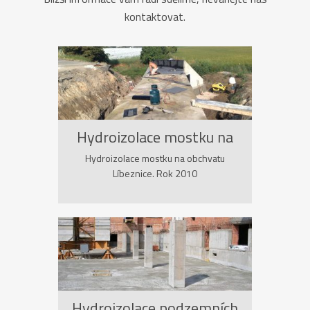
kontaktovat.
Hydroizolace mostku na
obchvatu Líbeznice
Hydroizolace mostku na obchvatu
Líbeznice. Rok 2010
Hydroizolace podzemních