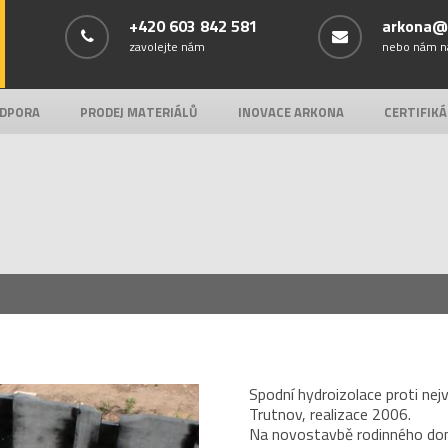
+420 603 842 581
arkona@
zavolejte nám
nebo nám n
ODPORA
PRODEJ MATERIÁLŮ
INOVACE ARKONA
CERTIFIK
Spodní hydroizolace proti nej
Trutnov, realizace 2006.
Na novostavbě rodinného do