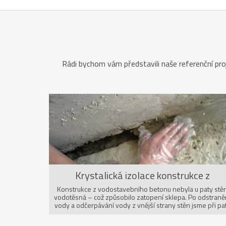
Rádi bychom vám představili naše referenční proj
Krystalická izolace konstrukce z
vodostavebního betonu
Konstrukce z vodostavebního betonu nebyla u paty stě
vodotěsná – což způsobilo zatopení sklepa. Po odstraně
vody a odčerpávání vody z vnější strany stěn jsme při pa
stěn vyřízli, vysekali a vyfoukali drážku, do které byla
aplikována krystalická izolace. Utěsnění bylo úspěšné. R