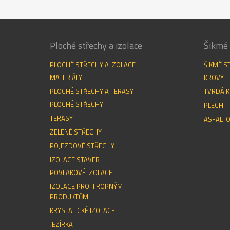
2007.
Ploché střechy a izolace
Šikmé 
PLOCHÉ STŘECHY A IZOLACE
ŠIKMÉ S
MATERIÁLY
KROVY
PLOCHÉ STŘECHY A TERASY
TVRDÁ K
PLOCHÉ STŘECHY
PLECH
TERASY
ASFALTO
ZELENÉ STŘECHY
POJEZDOVÉ STŘECHY
IZOLACE STAVEB
POVLAKOVÉ IZOLACE
IZOLACE PROTI ROPNÝM
PRODUKTŮM
KRYSTALICKÉ IZOLACE
JEZÍRKA