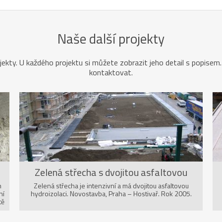
Naše další projekty
ekty. U každého projektu si můžete zobrazit jeho detail s popisem.
kontaktovat.
Zelená střecha s dvojitou asfaltovou
hydroizolací
n
Zelená střecha je intenzivní a má dvojitou asfaltovou
ní
hydroizolaci. Novostavba, Praha – Hostivař. Rok 2005.
tě
ok