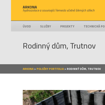
ARKONA
hydroizolace a související řemesla včetně šikmých střech
ÚVOD
SLUŽBY
PROJEKTY
TECHNICKÁ P
Rodinný dům, Trutnov
ARKONA
>
POLOŽKY PORTFOLIA
>
RODINNÝ DŮM, TRUTNOV