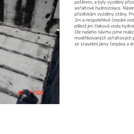
potěrem, a byly vyzděny přizd
asfaltové hydroizolace. Násl
přizdívkám vyzděny stěny. Pr
2m a nespolehlivé čerpání vod
jelikož jim tlaková voda hydro
Dle našeho návrhu jsme realiz
modifikovaných asfaltových pá
ze stavební jámy čerpána a d