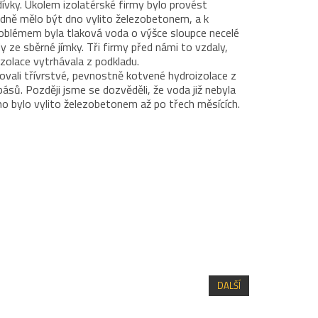
ívky. Úkolem izolatérské firmy bylo provést
edně mělo být dno vylito železobetonem, a k
oblémem byla tlaková voda o výšce sloupce necelé
y ze sběrné jímky. Tři firmy před námi to vzdaly,
izolace vytrhávala z podkladu.
ovali třívrstvé, pevnostně kotvené hydroizolace z
sů. Později jsme se dozvěděli, že voda již nebyla
no bylo vylito železobetonem až po třech měsících.
DALŠÍ