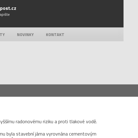
post.cz
apište
ÁTY
NOVINKY
KONTAKT
vyššímu radonovému riziku a proti tlakové vodě.
mu byla stavební jáma vyrovnána cementovým